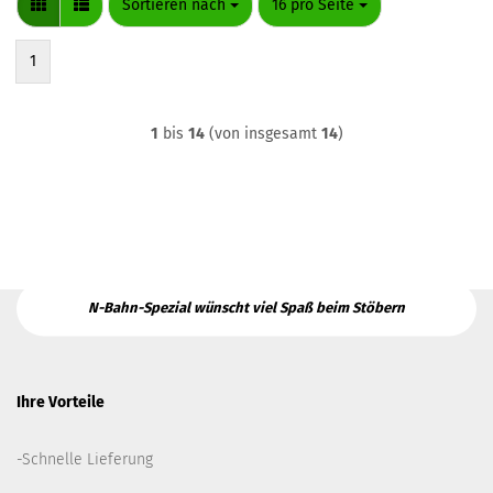
Sortieren nach
pro Seite
Sortieren nach
16 pro Seite
1
1
bis
14
(von insgesamt
14
)
N-Bahn-Spezial wünscht viel Spaß beim Stöbern
Ihre Vorteile
-Schnelle Lieferung